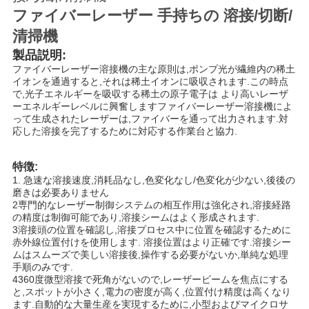
ファイバーレーザー 手持ちの 溶接/切断/
解
清掃機
製品説明:
決
ファイバーレーザー溶接機の主な原則は,ポンプ光が繊維内の稀土
イオンを通過すると,それは稀土イオンに吸収されます.この時点
策
で,光子エネルギーを吸収する稀土の原子電子は より高いレーザ
ーエネルギーレベルに興奮しますファイバーレーザー溶接機によ
って生成されたレーザーは,ファイバーを通って出力されます.対
応した溶接を完了するために対応する作業台と協力.
地
図
特徴:
1. 急速な溶接速度,消耗品なし,色変化なし/色変化が少ない,後後の
磨きは必要ありません
2専門的なレーザー制御システムの相互作用は強化され,溶接経路
PRIVACY
の精度は制御可能であり,溶接シームはよく形成されます.
3溶接頭の位置を確認し,溶接プロセス中に位置を確認するために
POLICY
赤外線位置付けを使用します. 溶接位置はより正確です.溶接シー
ムはスムーズで美しい溶接後,操作する必要がないか,単純な処理
手順のみです.
4360度微型溶接で死角がないので,レーザービームを焦点にする
と,スポットが小さく,電力の密度が高く,位置付け精度は高くなり
ます.自動的な大量生産を実現するために,小型およびマイクロサ