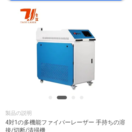
お
問
い
合
わ
せ
ニ
ュ
製品の説明
ー
4対1の多機能ファイバーレーザー 手持ちの溶
ス
接/切断/清掃機