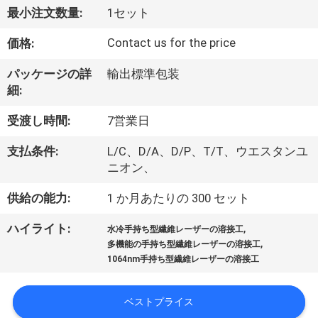
最小注文数量:
1セット
ち
Contact us for the price
価格:
に
関
パッケージの詳
輸出標準包装
細:
し
受渡し時間:
7営業日
て
支払条件:
L/C、D/A、D/P、T/T、ウエスタンユ
は
ニオン、
供給の能力:
1 か月あたりの 300 セット
工
,
ハイライト:
水冷手持ち型繊維レーザーの溶接工
場
,
多機能の手持ち型繊維レーザーの溶接工
1064nm手持ち型繊維レーザーの溶接工
見
学
ベストプライス