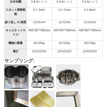
水冷却機
S & A/ハンリ
S & A/ハンリ
S & A/ハンリ
スポット調整範
0.1-3mm
0.1~5mm
0.1-8mm
囲
繰り返し の 精度
±0.01mm
±0.01mm
±0.01mm
キャビネットサ
486*807*980mm
486
*807*
980
mm
486
*807*
980
mm
イズ
機械の重量
約135kg
約141kg
約174kg
電圧
110V/220V
110V/220V
110V/220V
サンプリング: