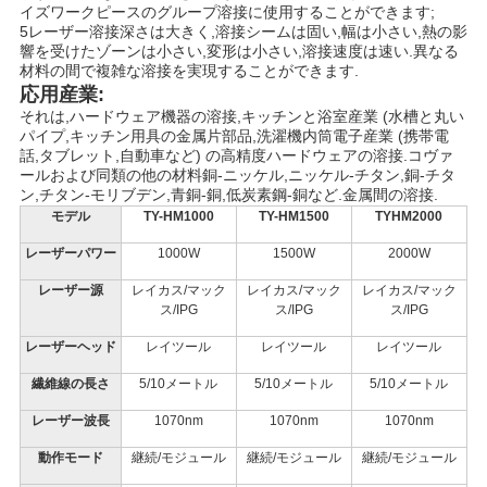
イズワークピースのグループ溶接に使用することができます;
5レーザー溶接深さは大きく,溶接シームは固い,幅は小さい,熱の影
響を受けたゾーンは小さい,変形は小さい,溶接速度は速い.異なる
材料の間で複雑な溶接を実現することができます.
応用産業:
それは,ハードウェア機器の溶接,キッチンと浴室産業 (水槽と丸い
パイプ,キッチン用具の金属片部品,洗濯機内筒電子産業 (携帯電
話,タブレット,自動車など) の高精度ハードウェアの溶接.コヴァ
ールおよび同類の他の材料銅-ニッケル,ニッケル-チタン,銅-チタ
ン,チタン-モリブデン,青銅-銅,低炭素鋼-銅など.金属間の溶接.
モデル
TY-HM1000
TY-HM1500
TYHM2000
レーザーパワー
1000W
1500W
2000W
レーザー源
レイカス/マック
レイカス/マック
レイカス/マック
ス/IPG
ス/IPG
ス/IPG
レーザーヘッド
レイツール
レイツール
レイツール
繊維線の長さ
5/10メートル
5/10メートル
5/10メートル
レーザー波長
1070nm
1070nm
1070nm
動作モード
継続/モジュール
継続/モジュール
継続/モジュール