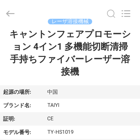
©
2017
-
2026
Taiyi
レーザ溶接機械
Laser
Technology
Company
キャントンフェアプロモーシ
家
Limited.
All
Rights
ョン 4イン1 多機能切断清掃
Reserved.
製
手持ちファイバーレーザー溶
品
接機
動
起源の場所:
中国
画
TAIYI
ブランド名:
CE
証明:
私
TY-HS1019
モデル番号:
た