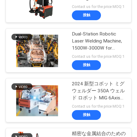
Welding Thick Plates
Contact us for the price MOQ:1
お
接触
50
問
レーザーのクリー
Dual-Station Robotic
い
Laser Welding Machine,
ニング機械
合
1500W-3000W for
Efficient High-Volume
Contact us for the price MOQ:1
わ
Production
接触
せ
2024 新型コボット ミグ
39
ウェルダー 350A ウェル
ニ
ド ロボット MIG 6Axis
レーザーの印機械
コボット 腕 ウェルディ
ュ
Contact us for the price MOQ:1
ング ワーク ステーショ
接触
ー
ン
ス
精密な金属結合のための