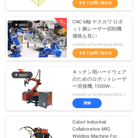
今すぐお問い合わせ
ち
に
HOT
CNC 6軸 ヤスカワ ロボ
175
ット腕レーザー切削機
関
価格も良い
レーザーの打抜き機
し
Contact us for the price MOQ:1セット
今すぐお問い合わせ
て
は
キッチン用ハードウェア
のためのロボットレーザ
ー溶接機, 1500W-
工
25
2000W エステティック
Contact us for the price MOQ:1
溶接
レーザーのクラッ
場
接触
見
ディング機械
Cobot Industrial
学
Collaborative MIG
Welding Machine For