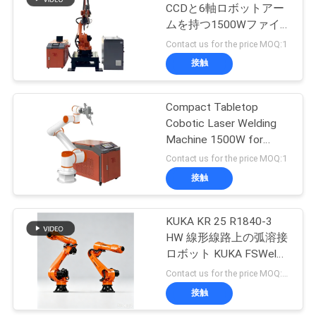
CCDと6軸ロボットアー
ムを持つ1500Wファイ
解
9
バーレーザー溶接機
Contact us for the price MOQ:1
キッチン浴室のた
決
接触
策
めのレーザーマシ
Compact Tabletop
Cobotic Laser Welding
ン
地
Machine 1500W for
Electronics & Small Parts
Contact us for the price MOQ:1
図
接触
14
PRIVACY
KUKA KR 25 R1840-3
宝石類レーザー機械
POLICY
HW 線形線路上の弧溶接
ロボット KUKA FSWeld
溶接制御システム
Contact us for the price MOQ:1セット
接触