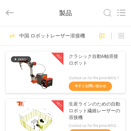
ー.
Copyright
製品
©
2017
-
2026
Taiyi
家
193
Laser
Technology
中国 ロボットレーザー溶接機
Company
Limited.
レーザ溶接機械
All
製
Rights
Reserved.
HOT
クラシック自動6軸溶接
品
ロボット
Contact us for the price MOQ:1
動
今すぐお問い合わせ
147
画
ロボットレーザー
HOT
生産ラインのための自動
ロボット繊維レーザーの
私
溶接機
溶接機
た
Contact us for the price MOQ:1セット