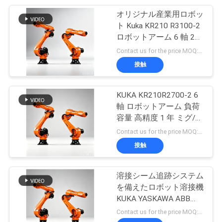
オリジナル産業用ロボッ
5
ト Kuka KR210 R3100-2
ロボットアーム 6 軸 210
YAGレーザー溶接機
キロペイロード 3100 ミ
Contact us for the price MOQ:1セット
リメートルリーチ溶接ハ
接触
ンドリング
KUKA KR210R2700-2 6
軸 ロボットアーム 負荷
容量 高精度 1 年 ミグ/レ
8
ーザー 溶接 機械 溶接 ポ
Contact us for the price MOQ:1セット
ジショナー US
接触
電池レーザー機械
溶接シーム追跡システム
を備えたロボット溶接機
KUKA YASKAWA ABB
FUNAC
Contact us for the price MOQ:1セット