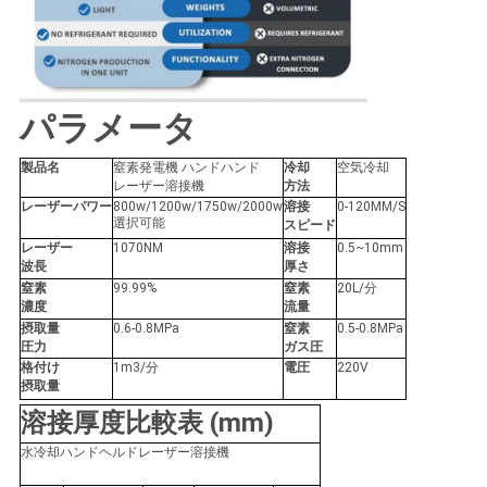
パラメータ
製品名
窒素発電機 ハンドハンド
冷却
空気冷却
レーザー溶接機
方法
レーザーパワー
800w/1200w/1750w/2000w
溶接
0-120MM/S
選択可能
スピード
レーザー
1070NM
溶接
0.5~10mm
波長
厚さ
窒素
99.99%
窒素
20L/分
濃度
流量
摂取量
0.6-0.8MPa
窒素
0.5-0.8MPa
圧力
ガス圧
格付け
1m3/分
電圧
220V
摂取量
溶接厚度比較表 (mm)
水冷却ハンドヘルドレーザー溶接機