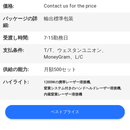
Contact us for the price
価格:
ち
に
パッケージの詳
輸出標準包装
細:
関
受渡し時間:
7-15勤務日
し
支払条件:
T/T、ウェスタンユニオン、
て
MoneyGram、L/C
は
供給の能力:
月額500セット
,
ハイライト:
1200Wの携帯レーザー溶接機
工
,
窒素システム付きのハンドヘルドレーザー溶接機
内蔵窒素レーザー溶接機
場
見
ベストプライス
学