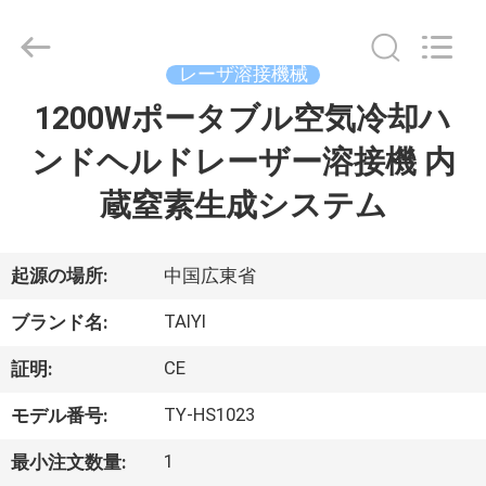
©
2017
-
2026
Taiyi
レーザ溶接機械
Laser
Technology
Company
1200Wポータブル空気冷却ハ
家
Limited.
All
Rights
ンドヘルドレーザー溶接機 内
Reserved.
製
蔵窒素生成システム
品
起源の場所:
中国広東省
動
TAIYI
ブランド名:
画
CE
証明:
TY-HS1023
モデル番号:
私
1
最小注文数量:
た