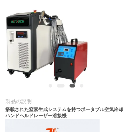
お
問
い
合
わ
せ
ニ
製品の説明
ュ
搭載された窒素生成システムを持つポータブル空気冷却
ー
ハンドヘルドレーザー溶接機
ス