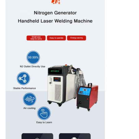
解
決
策
地
図
PRIVACY
POLICY