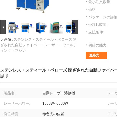
最小注文数量:
価格:
パッケージの詳細
受渡し時間:
支払条件:
大画像 :
ステンレス・スティール・ベローズ 閉
ざされた自動ファイバー・レーザー・ウェルデ
供給の能力:
ィング・マシン
連絡先
ステンレス・スティール・ベローズ 閉ざされた自動ファイバ
説明
製品名:
自動レーザー溶接機
レーザ
レーザーパワー:
1500W~6000W
レー
測位精度:
赤色光の位置
アプ