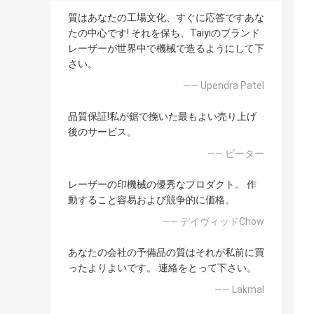
質はあなたの工場文化、すぐに応答ですあな
たの中心です! それを保ち、Taiyiのブランド
レーザーが世界中で機械で造るようにして下
さい。
—— Upendra Patel
品質保証!私が鋸で挽いた最もよい売り上げ
後のサービス。
—— ピーター
レーザーの印機械の優秀なプロダクト。 作
動すること容易および競争的に価格。
—— デイヴィッドChow
あなたの会社の予備品の質はそれが私前に買
ったよりよいです。 連絡をとって下さい。
—— Lakmal