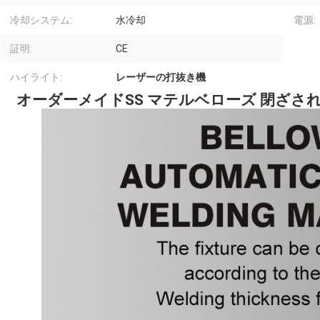
冷却システム:
水冷却
電源:
証明:
CE
ハイライト:
レーザーの打抜き機
オーダーメイドSS マテルベローズ 閉ざ