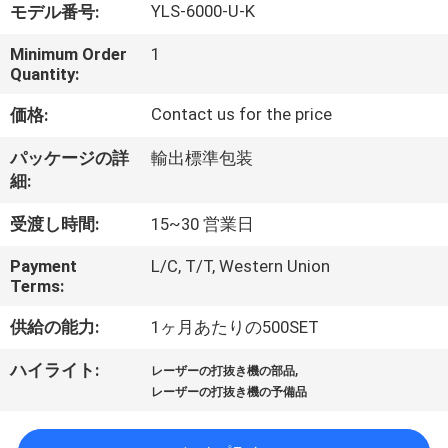
YLS-6000-U-K
モデル番号:
ち
Minimum Order
1
に
Quantity:
関
Contact us for the price
価格:
し
パッケージの詳
輸出標準包装
細:
て
は
受渡し時間:
15~30 営業日
Payment
L/C, T/T, Western Union
Terms:
工
供給の能力:
1ヶ月あたりの500SET
場
,
ハイライト:
見
レーザーの打抜き機の部品
レーザーの打抜き機の予備品
学