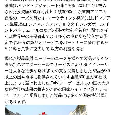
基地は,インド・グジャラート州にある. 2018年7月,投入
された投資額300万元以上,面積3000m2で,東南アジアの
顧客のニーズを満たす. マーケティング機関には,ドングア
ン,重慶,昆山,シアメン,クアンチョウタイ,シンガポール,イ
ンド,ベトナム,トルコなどの国や地域. 今後数年間で,タイ
イは世界中の主要都市でより多くの事務所を設立する予
定です.最良の製品とサービスをパートナーに提供するた
めに客と真摯に協力して 双方の利益を得る
優れた製品品質,ユーザーのニーズを満たす製品デザイン,
高品質のアフターセールスサービスにより,タイイレーザ
ーは大きな進歩を遂げ,多くの賞を受賞しました.製品が80
以上の国や地域に提供されています企業500強の50社以
上によって選ばれました.Taiyiレーザーは,中央中国の大き
な科学技術成果の推進のための国家ハイテク企業とデモ
ベースとして受賞しました製品には多くの国内特許認証
があります.