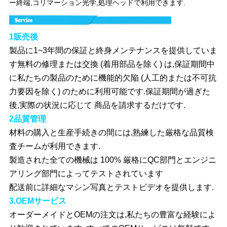
ー終端,コリマーション光学,処理ヘッドで利用できます.
1販売後
製品に1~3年間の保証と終身メンテナンスを提供していま
す無料の修理または交換 (着用部品を除く) は,保証期間中
に私たちの製品のために機能的欠陥 (人工的または不可抗
力要因を除く) のために利用可能です.保証期間が過ぎた
後,実際の状況に応じて 商品を請求するだけです.
2品質管理
材料の購入と生産手続きの間には,熟練した厳格な品質検
査チームが利用できます.
製造された全ての機械は 100% 厳格にQC部門とエンジニ
アリング部門によってテストされています
配送前に詳細なマシン写真とテストビデオを提供します.
3.OEMサービス
オーダーメイドとOEMの注文は,私たちの豊富な経験によ