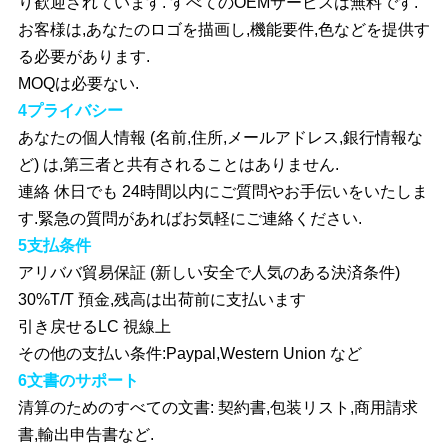
り歓迎されています. すべてのOEMサービスは無料です.
お客様は,あなたのロゴを描画し,機能要件,色などを提供す
る必要があります.
MOQは必要ない.
4プライバシー
あなたの個人情報 (名前,住所,メールアドレス,銀行情報な
ど) は,第三者と共有されることはありません.
連絡 休日でも 24時間以内にご質問やお手伝いをいたしま
す.緊急の質問があればお気軽にご連絡ください.
5支払条件
アリババ貿易保証 (新しい安全で人気のある決済条件)
30%T/T 預金,残高は出荷前に支払います
引き戻せるLC 視線上
その他の支払い条件:Paypal,Western Union など
6文書のサポート
清算のためのすべての文書: 契約書,包装リスト,商用請求
書,輸出申告書など.