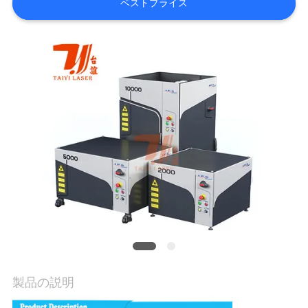
ベストプライス
お
問
い
合
わ
せ
ニ
ュ
ー
製品の説明
ス