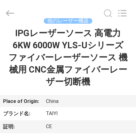
©
2017
-
2026
Taiyi
他のレーザー機器
Laser
Technology
Company
IPGレーザーソース 高電力
家
Limited.
All
Rights
6KW 6000W YLS-Uシリーズ
Reserved.
製
ファイバーレーザーソース 機
品
械用 CNC金属ファイバーレー
ザー切断機
動
画
Place of Origin:
China
TAIYI
ブランド名:
私
CE
証明:
た