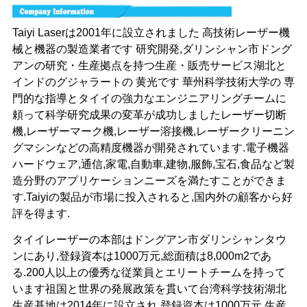
Taiyi Laserは2001年に設立されました 高技術レーザー機
械と機器の製造業者です 研究開発,ダリンシャン市ドング
アンの研究・生産拠点を持つ生産・販売サービス湖北と
インドのグジャラートの 黄光です 華州科学技術大学の 専
門的な指導とタイイの強力なエンジニアリングチームに
頼って科学研究成果の変革が成功しましたレーザー切断
機,レーザーマーク機,レーザー溶接機,レーザークリーニン
グマシンなどの高精度機器が開発されています.電子機器
ハードウェア,通信,家電,自動車,建物,服飾,宝石,食品など製
造分野のアプリケーションニーズを満たすことができま
す.Taiyiの製品が市場に投入されると,国内外の顧客から好
評を得ます.
タイイレーザーの本部はドングアン市ダリンシャンタウ
ンにあり,登録資本は1000万元,総面積は8,000m2であ
る.200人以上の優秀な従業員とエリートチームを持って
います祖国と世界の発展政策を貫いて台湾科学技術湖北
生産基地は2014年に設立され,登録資本は1000万元.生産