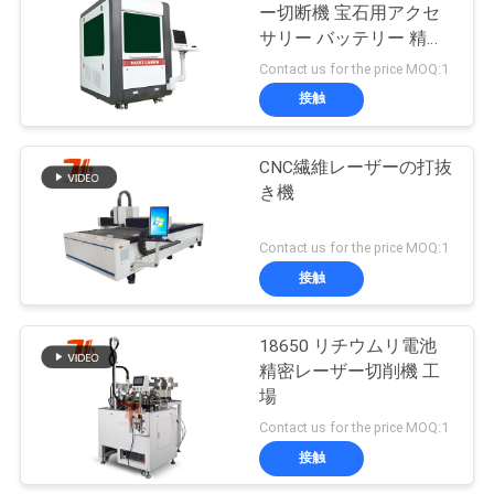
ー切断機 宝石用アクセ
サリー バッテリー 精度
解
部品 切断機
Contact us for the price MOQ:1
決
接触
策
CNC繊維レーザーの打抜
き機
地
Contact us for the price MOQ:1
図
接触
PRIVACY
18650 リチウムリ電池
POLICY
精密レーザー切削機 工
場
Contact us for the price MOQ:1
接触