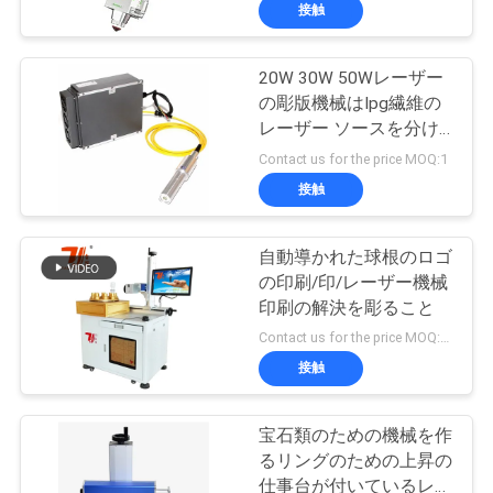
接触
ち
に
20W 30W 50Wレーザー
の彫版機械はIpg繊維の
関
レーザー ソースを分け
ます
し
Contact us for the price MOQ:1
接触
て
は
自動導かれた球根のロゴ
の印刷/印/レーザー機械
印刷の解決を彫ること
工
Contact us for the price MOQ:1セット
場
接触
見
宝石類のための機械を作
学
るリングのための上昇の
仕事台が付いているレー