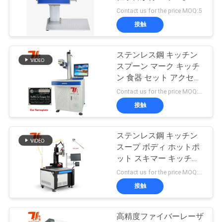
ザー道
Contact us for the price MOQ:5
お
接触
問
ステンレス鋼 キッチン
い
スプーン マーク キッチ
合
ン 食器 セット アクセサ
リー ツール レーザー マ
Contact us for the price MOQ:1セット
わ
シン マーク
接触
せ
ステンレス鋼 キッチン
スープ ボディ ホットポ
ニ
ット スキマー キッチン
食器 セット アクセサリ
ュ
Contact us for the price MOQ:1セット
ー ツール 溶接器 レーザ
接触
ー
ー 機械
ス
高精度ファイバーレーザ