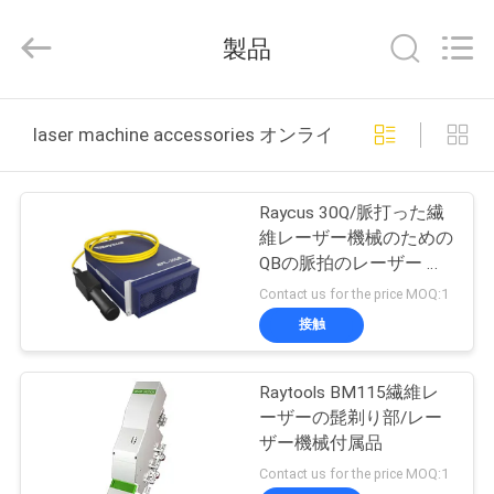
ー.
Copyright
製品
©
2017
-
2026
Taiyi
家
Laser
Technology
laser machine accessories オンライン製造
Company
Limited.
All
製
Rights
Reserved.
Raycus 30Q/脈打った繊
品
維レーザー機械のための
QBの脈拍のレーザー ソ
ース
Contact us for the price MOQ:1
動
接触
画
Raytools BM115繊維レ
ーザーの髭剃り部/レー
私
ザー機械付属品
た
Contact us for the price MOQ:1