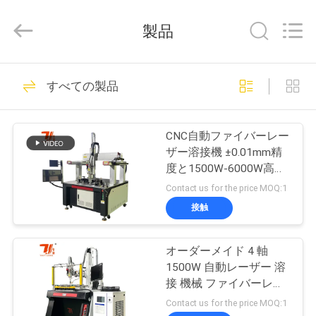
ー.
Copyright
製品
©
2017
-
2026
Taiyi
家
193
Laser
Technology
すべての製品
Company
Limited.
レーザ溶接機械
All
製
Rights
Reserved.
CNC自動ファイバーレー
品
ザー溶接機 ±0.01mm精
度と1500W-6000W高圧
水ポンプインペラーのた
Contact us for the price MOQ:1
動
めのパワー
接触
147
画
ロボットレーザー
オーダーメイド 4 軸
1500W 自動レーザー 溶
私
溶接機
接 機械 ファイバーレー
ザー テクノロジー ティ
た
Contact us for the price MOQ:1