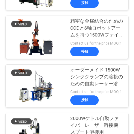
ーポット スプート
接触
ち
に
精密な金属結合のための
175
CCDと6軸ロボットアー
関
ムを持つ1500Wファイ
レーザーの打抜き機
バーレーザー溶接機
し
Contact us for the price MOQ:1
接触
て
は
オーダーメイド 1500W
シンククランプの溶接の
ための自動レーザー溶接
工
25
機
Contact us for the price MOQ:1
レーザーのクラッ
場
接触
見
ディング機械
2000Wケトル自動ファ
学
イバーレーザー溶接機
スプート溶接用