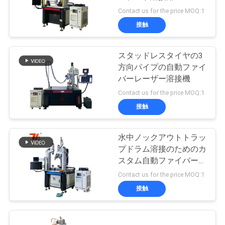
Contact us for the price MOQ:1
お
接触
50
問
レーザーのクリー
スタッドレスタイヤの3
い
方向パイプの自動ファイ
ニング機械
合
バーレーザー溶接機
Contact us for the price MOQ:1
わ
接触
せ
水中ノックアウトトラッ
39
プドラム溶接のためのカ
ニ
スタム自動ファイバーレ
レーザーの印機械
ーザー溶接機
ュ
Contact us for the price MOQ:1
接触
ー
ス