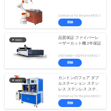
解
9
Contact us for the price MOQ:1
キッチン浴室のた
決
接触
策
めのレーザーマシ
品質保証 ファイバーレ
ーザーカット機 2年保証
ン
地
USD16460—USD93415 MOQ:1
図
接触
14
PRIVACY
カントンのフェア ダブ
宝石類レーザー機械
POLICY
ルステーション ステン
レス ステンレス ステン
レス ステンレス ステン
Contact us for the price MOQ:1
レス ステンレス ステン
接触
レス