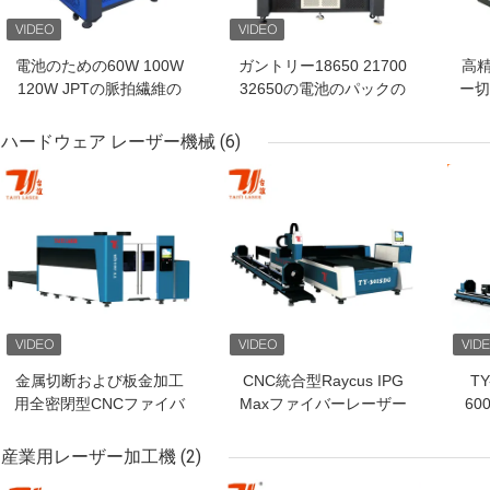
電池のための60W 100W
ガントリー18650 21700
高
120W JPTの脈拍繊維の
32650の電池のパックの
ー切
レーザ溶接機械
レーザ溶接機械
リ
ハードウェア レーザー機械
(6)
ベストプライス
ベストプライス
ベス
金属切断および板金加工
CNC統合型Raycus IPG
TY
用全密閉型CNCファイバ
Maxファイバーレーザー
60
ーレーザーカッター、お
切断機 カスタマイズ可能
ー
得な価格
SS
産業用レーザー加工機
(2)