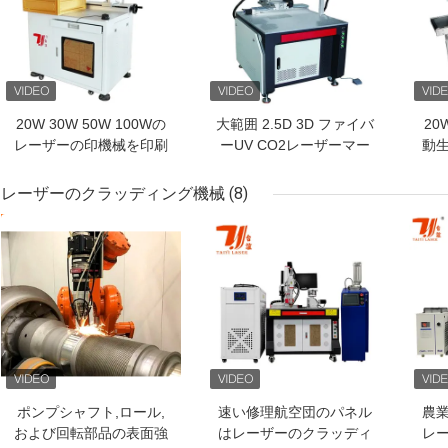
20W 30W 50W 100Wの
大範囲 2.5D 3D ファイバ
20
レーザーの印機械を印刷
ーUV CO2レーザーマー
動
する自動8つの場所の回
カー 7000mm/S スピー
行
転式導かれた球根のロゴ
ドレーザーマーキングマ
レーザーのクラッディング機械
(8)
シン
ベストプライス
ベストプライス
ベス
ポンプシャフト,ロール,
速い修理航空団のパネル
農
および回転部品の表面強
はレーザーのクラッディ
レ