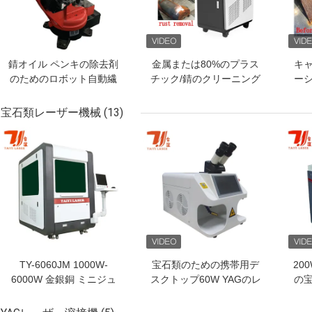
錆オイル ペンキの除去剤
金属または80%のプラス
キ
のためのロボット自動繊
チック/錆のクリーニング
ーシ
維レーザーのクリーニン
機械のための200Wレー
20
グ機械
ザーのクリーニング装置
ル
宝石類レーザー機械
(13)
ペ
ベストプライス
ベストプライス
ベス
オイ
ザ
TY-6060JM 1000W-
宝石類のための携帯用デ
20
6000W 金銀銅 ミニジュ
スクトップ60W YAGのレ
の宝
エリー 精密 閉ざされた
ーザ溶接機械
ファイバーレーザー切断