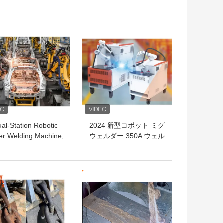
シンシステム
トプライス
ベストプライス
al-Station Robotic
2024 新型コボット ミグ
er Welding Machine,
ウェルダー 350A ウェル
1500W-3000W for
ド ロボット MIG 6Axis
ficient High-Volume
コボット 腕 ウェルディ
Production
ング ワーク ステーショ
トプライス
ベストプライス
ン