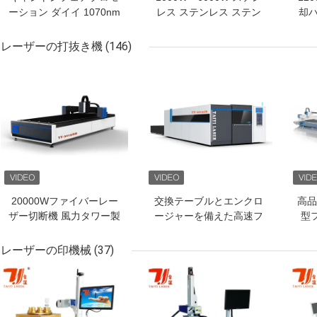
ーション ダイイ 1070nm
レス ステンレス ステン
却
レイカス 自動ファイバー
レス ステンレス ステン
溶接
レーザー溶接機 高精度
レス
レーザーの打抜き機
(146)
ベストプライス
ベストプライス
ベス
20000Wファイバーレー
交換テーブルとエンクロ
高品
ザー切断機 風力タワー製
ージャーを備えた高速フ
型
造用
ァイバーレーザー切断機
ァ
金属
レーザーの印機械
(37)
ベストプライス
ベストプライス
ベス