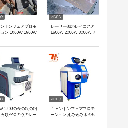
ャントンフェアプロモ
レーサー源のレイコスと
ョン 1000W 1500W
1500W 2000W 3000Wフ
00W 3000W メタル・
ァイバーレーザークリー
ース・リミューリング
ニングマシン
イント・コーティング
トプライス
ベストプライス
ル ハンドヘルドレー
ー・クリーニング・マ
シン
0W 120Jの金の銀の銅
キャントンフェアプロモ
石類YAGの点のレー
ーション 組み込み水冷却
ザ溶接機械
冷却器 統合金銀銅 宝石
レーザー溶接機