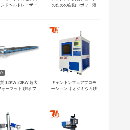
ハンドヘルドレーザー
のための自動ロボット溶
機 内蔵窒素生成シス
接装置
テム
トプライス
ベストプライス
質 12KW 20KW 超大
キャントンフェアプロモ
フォーマット 鉄線 フ
ーション ネオジミウム鉄
イバーレーザー切断機
ボロン磁石レーザー切削
 CNCレーザー切断機
機
トプライス
ベストプライス