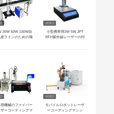
W 30W 50W 100W自
小型携帯用3W 5W JPT
生産ラインのための飛
RFH紫外線レーザーの印
繊維レーザーの印機械
機械
トプライス
ベストプライス
業用機械のファイバー
モバイルロボットレーザ
ーザーコーティングマ
ーコーディングマシン