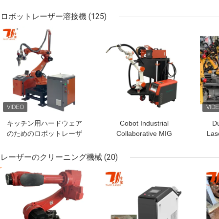
化のためのロボットレー
ング機械2000W 3000W
ザーコーティングマシン
に金属をかぶせる
ロボットレーザー溶接機
(125)
システム
ベストプライス
ベストプライス
ベス
キッチン用ハードウェア
Cobot Industrial
Du
のためのロボットレーザ
Collaborative MIG
Las
ー溶接機, 1500W-2000W
Welding Machine For
エステティック溶接
Welding Thick Plates
Ef
レーザーのクリーニング機械
(20)
ベストプライス
ベストプライス
ベス