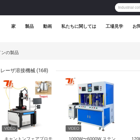
家
製品
動画
私たちに関しては
工場見学
お
オンラインの製品
レーザ溶接機械
(168)
ベストプライス
ベストプライス
ベス
キャントンフェアプロモ
1000W〜6000W ステン
12