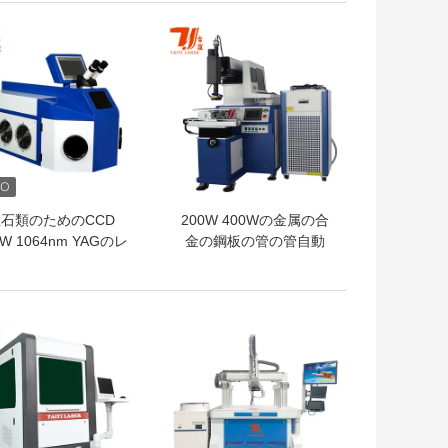
トプライス
ベストプライス
石類のためのCCD
200W 400Wの金属の合
0W 1064nm YAGのレ
金の鋼板の管の管自動
ーザ溶接機械
YAG繊維のレーザ溶接機
械
トプライス
ベストプライス