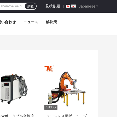
見積依頼
|
Japanese
調査
問い合わせ
ニュース
解決策
トプライス
ベストプライス
00Wポータブル空気冷
ステンレス鋼板チューブ