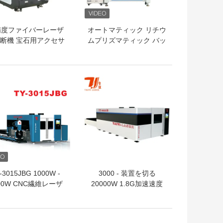
精度ファイバーレーザ
オートマティック リチウ
断機 宝石用アクセサ
ムプリズマティック バッ
ー バッテリー 精度部
テリー パック ゲントリ
品 切断機
付きレーザー 溶接機
トプライス
ベストプライス
-3015JBG 1000W -
3000 - 装置を切る
00W CNC繊維レーザ
20000W 1.8G加速速度
のカッターの金属の管
IPGレーザー
はレーザーの打抜き機
を配管する