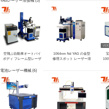
YAGレーザー溶接機
(5)
機
ベストプライス
ベストプライス
ベス
空飛ぶ自動車オートバイ
1064nm Nd YAG の金型
宝
ボディ フレーム型レーザ
修理スポット レーザー溶
10
ー溶接機 1064nm
接機 200W 400W
電池レーザー機械
(6)
ベストプライス
ベストプライス
ベス