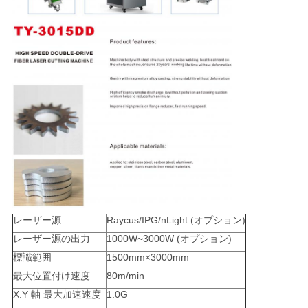
レーザー源
Raycus/IPG/nLight (オプション)
レーザー源の出力
1000W~3000W (オプション)
標識範囲
1500mm×3000mm
最大位置付け速度
80m/min
X.Y 軸 最大加速速度
1.0G