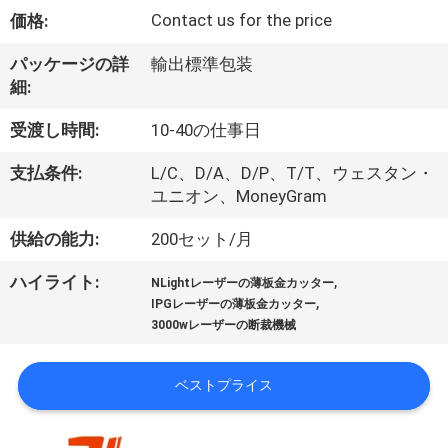
Contact us for the price
価格:
ち
に
パッケージの詳
輸出標準包装
細:
関
受渡し時間:
10-40の仕事日
し
支払条件:
L/C、D/A、D/P、T/T、ウェスタン・
て
ユニオン、MoneyGram
は
供給の能力:
200セット/月
,
ハイライト:
NLightレーザーの薄板金カッター
工
,
IPGレーザーの薄板金カッター
3000wレーザーの断裁機械
場
見
ベストプライス
学