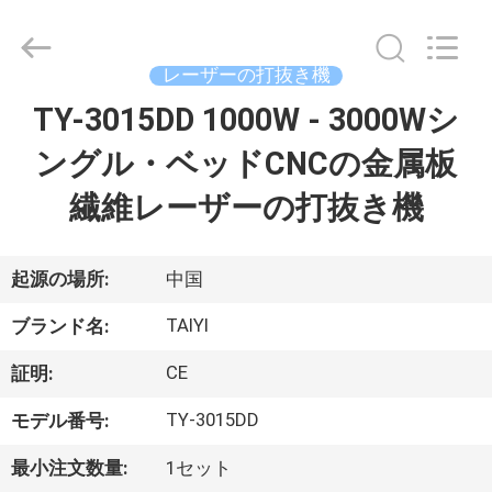
ー.
Copyright
©
2017
レーザーの打抜き機
-
2026
Taiyi
TY-3015DD 1000W - 3000Wシ
家
Laser
Technology
Company
ングル・ベッドCNCの金属板
Limited.
All
製
Rights
繊維レーザーの打抜き機
Reserved.
品
起源の場所:
中国
動
TAIYI
ブランド名:
画
CE
証明:
TY-3015DD
モデル番号:
私
最小注文数量:
1セット
た