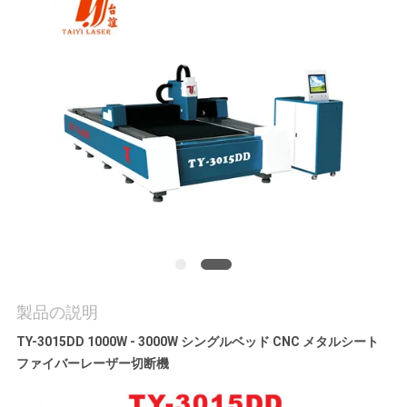
お
問
い
合
わ
せ
ニ
製品の説明
ュ
TY-3015DD 1000W - 3000W シングルベッド CNC メタルシート
ー
ファイバーレーザー切断機
ス