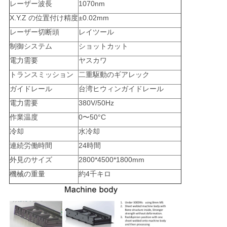
レーザー波長
1070nm
X.Y.Z の位置付け精度
±0.02mm
レーザー切断頭
レイツール
制御システム
ショットカット
電力需要
ヤスカワ
トランスミッション
二重駆動のギアレック
ガイドレール
台湾ヒウィンガイドレール
電力需要
380V/50Hz
作業温度
0〜50°C
冷却
水冷却
連続労働時間
24時間
外見のサイズ
2800*4500*1800mm
機械の重量
約4千キロ