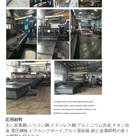
応用材料
主に炭素鋼,シリコン鋼,ステンレス鋼,アルミニウム合金,チタン合
金,電圧鋼板,ピクルングボード,アルミ亜鉛板,銅と金属材料の多く