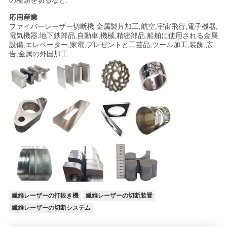
の種類を切るなど.
応用産業
ファイバーレーザー切断機 金属製片加工,航空,宇宙飛行,電子機器,
電気機器,地下鉄部品,自動車,機械,精密部品,船舶に使用される金属
設備,エレベーター,家電,プレゼントと工芸品,ツール加工,装飾,広
告,金属の外国加工
繊維レーザーの打抜き機
繊維レーザーの切断装置
繊維レーザーの切断システム