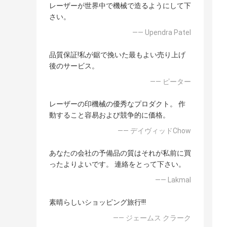
レーザーが世界中で機械で造るようにして下
さい。
—— Upendra Patel
品質保証!私が鋸で挽いた最もよい売り上げ
後のサービス。
—— ピーター
レーザーの印機械の優秀なプロダクト。 作
動すること容易および競争的に価格。
—— デイヴィッドChow
あなたの会社の予備品の質はそれが私前に買
ったよりよいです。 連絡をとって下さい。
—— Lakmal
素晴らしいショッピング旅行!!!
—— ジェームス クラーク