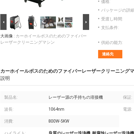
価格:
パッケージの詳細
受渡し時間:
支払条件:
大画像 :
カーホイールボスのためのファイバー
レーザークリーニングマシン
供給の能力:
連絡先
カーホイールボスのためのファイバーレーザークリーニング
説明
製品名:
レーザー源の手持ちの溶接機
保証:
波長:
1064nm
電源:
消費:
800W-5KW
ハイライト:
良質のレーザー洗浄機
,
耐腐蚀レーザー洗浄機