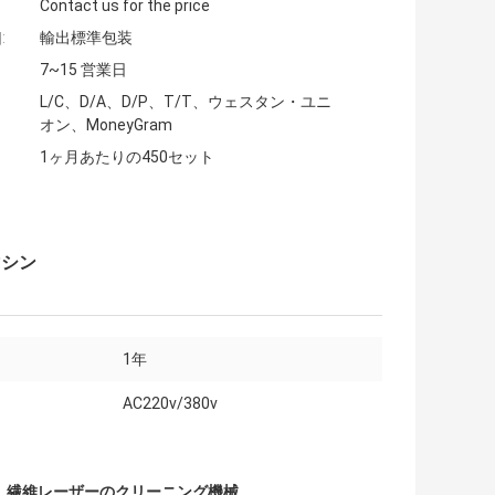
Contact us for the price
:
輸出標準包装
7~15 営業日
L/C、D/A、D/P、T/T、ウェスタン・ユニ
オン、MoneyGram
1ヶ月あたりの450セット
マシン
1年
AC220v/380v
,
繊維レーザーのクリーニング機械