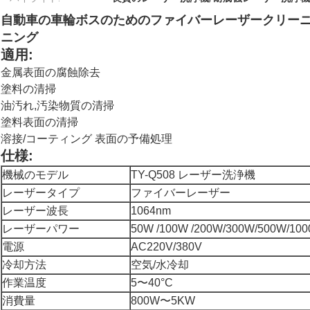
自動車の車輪ボスのためのファイバーレーザークリーニ
ニング
適用:
金属表面の腐蝕除去
塗料の清掃
油汚れ,汚染物質の清掃
塗料表面の清掃
溶接/コーティング 表面の予備処理
仕様:
機械のモデル
TY-Q508 レーザー洗浄機
レーザータイプ
ファイバーレーザー
レーザー波長
1064nm
レーザーパワー
50W /100W /200W/300W/500W/10
電源
AC220V/380V
冷却方法
空気/水冷却
作業温度
5〜40°C
消費量
800W〜5KW