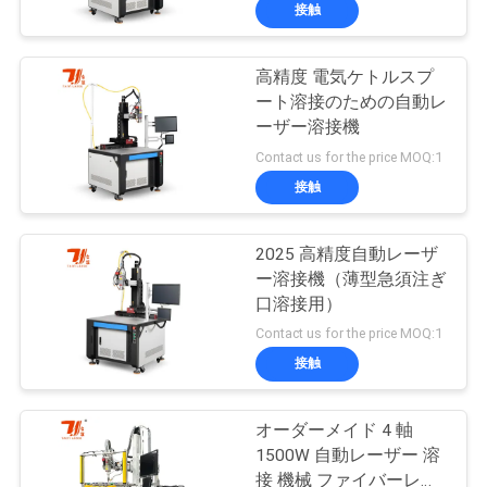
接触
ち
に
高精度 電気ケトルスプ
ート溶接のための自動レ
関
ーザー溶接機
し
Contact us for the price MOQ:1
接触
て
は
2025 高精度自動レーザ
ー溶接機（薄型急須注ぎ
口溶接用）
工
Contact us for the price MOQ:1
場
接触
見
オーダーメイド 4 軸
学
1500W 自動レーザー 溶
接 機械 ファイバーレー