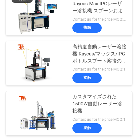
Raycus Max IPGレーザ
ー溶接機 スプーンおよ
解
び他の金属製品
Contact us for the price MOQ:1セット
決
接触
策
高精度自動レーザー溶接
機 Raycus/マックス/IPG
地
ボトルスプート溶接のた
めのオプション
Contact us for the price MOQ:1
図
接触
PRIVACY
カスタマイズされた
POLICY
1500W自動レーザー溶
接機
Contact us for the price MOQ:1
接触