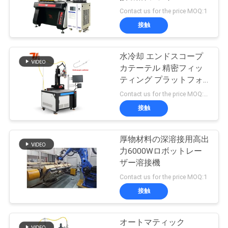
ザー テクノロジー ティ
Contact us for the price MOQ:1
お
ーポット スプート
接触
問
水冷却 エンドスコープ
い
カテーテル 精密フィッ
合
ティング プラットフォ
ーム 金属の溶接のため
Contact us for the price MOQ:1セット
わ
の自動レーザー溶接機
接触
せ
厚物材料の深溶接用高出
力6000Wロボットレー
ニ
ザー溶接機
ュ
Contact us for the price MOQ:1
接触
ー
ス
オートマティック