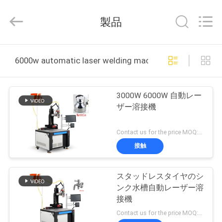
ー.
Copyright
製品
©
2017
-
2026
Taiyi
家
Laser
Technology
6000w automatic laser welding machine オンライン製
Company
Limited.
All
製
Rights
Reserved.
3000W 6000W 自動レー
品
ザー溶接機
Contact us for the price MOQ:1セット
動
接触
画
スタッドレスタイヤのシ
ンク水槽自動レーザー溶
私
接機
た
Contact us for the price MOQ:1セット