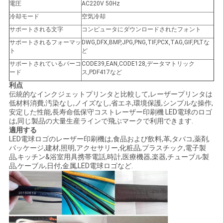
電圧
AC220V 50Hz
冷却モード
空気冷却
サポートされる文字
コンピュータにダウンロードされたフォント
サポートされるフォーマッ
DWG,DFX,BMP,JPG,PNG,TIF,PCX,TAG,GIF,PLTな
ト
ど
サポートされているバーコ
CODE39,EAN,CODE128,データマトリック
ード
ス,PDF417など
利点
伝統的なインクジェットプリンタと比較して,レーザープリンタは
低材料消費,汚染なし,ノイズなし,省エネ,環境保護,シンプルな操作,
安定した性能,長寿命低保守コストレーザー印刷機 LED電球のロゴ
は,同じ製品の大量生産ラインで飛ぶマークで利用できます.
適用する
LED電球ロゴのレーザー印刷機は,食品および飲料,革,タバコ,薬剤,
パッケージ,建材,照明,アクセサリー,化粧品,プラスチック,電子製
品,キッチン&浴室用具携帯電話,時計,医療機器,楽器,チューブル製
品,ケーブル,日付,金属,LED電球ロゴなど.