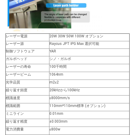
レーザー電源
20W 30W 50W 100W オプション
レーザー源
Raycus JPT IPG Max 選択可能
制御ソフトウェア
YAR
ガルボヘッド
シノ・ガルボ
レーザーの寿命
100千時間
レーザービーム
1064nm
光学品質
m2≤2
繰り返す頻度
20kHzから100kHz
標識速度
≤8000mm/s
標識範囲
110mm*110mm標準 (オプション)
ミニライン
0.01mm
繰り返す精度
±0.003mm
電力消費量
≤800w