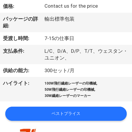
Contact us for the price
価格:
ち
に
パッケージの詳
輸出標準包装
細:
関
受渡し時間:
7-15の仕事日
し
支払条件:
L/C、D/A、D/P、T/T、ウェスタン・
て
ユニオン、
は
供給の能力:
300セット/月
,
ハイライト:
100W飛行繊維レーザーの印機械
工
,
50W飛行繊維レーザーの印機械
30W繊維レーザーのマーカー
場
見
ベストプライス
学