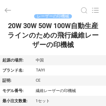
©
2017
-
2026
Taiyi
レーザーの印機械
Laser
Technology
Company
20W 30W 50W 100W自動生産
家
Limited.
All
Rights
ラインのための飛行繊維レー
Reserved.
製
ザーの印機械
品
起源の場所:
中国
動
TAIYI
ブランド名:
画
CE
証明:
モデル番号:
繊維レーザーの印機械
私
最小注文数量:
1セット
た