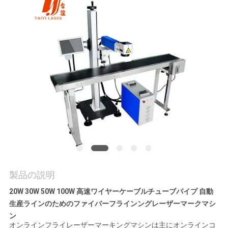
お
問
い
合
わ
せ
ニ
製品の説明
ュ
20W 30W 50W 100W 高速ワイヤーケーブルチューブパイプ 自動
ー
生産ラインのためのファイバーフラインングレーザーマークマシ
ス
ン
オンラインフライレーザーマーキングマシンは主にオンラインコ