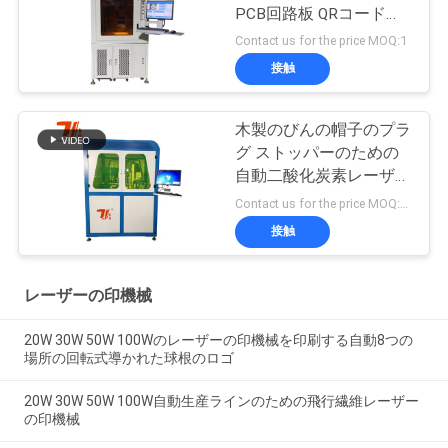
PCB回路板 QRコードレ
ーザーマーキングマシン
Contact us for the price MOQ:1
接触
木製のびんの帽子のプラ
グ ストッパーのための
自動二酸化炭素レーザー
の印の彫版機械
Contact us for the price MOQ:1セット
接触
レーザーの印機械
20W 30W 50W 100Wのレーザーの印機械を印刷する自動8つの
場所の回転式導かれた球根のロゴ
20W 30W 50W 100W自動生産ラインのための飛行繊維レーザー
の印機械