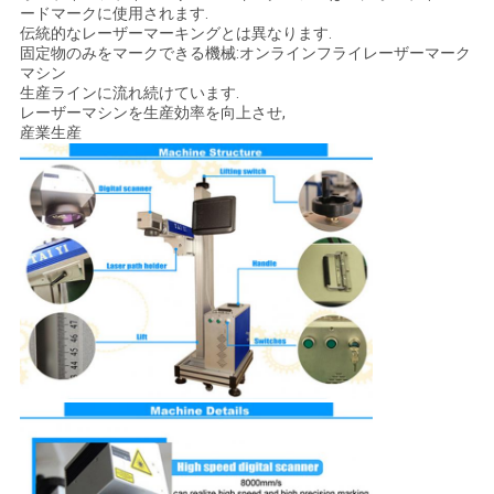
ードマークに使用されます.
伝統的なレーザーマーキングとは異なります.
解
固定物のみをマークできる機械:オンラインフライレーザーマーク
マシン
生産ラインに流れ続けています.
決
レーザーマシンを生産効率を向上させ,
産業生産
策
地
図
PRIVACY
POLICY